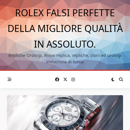
Skip
ROLEX FALSI PERFETTE
to
content
DELLA MIGLIORE QUALITÀ
IN ASSOLUTO.
Repliche Orologi, Rolex replica, repliche, cloni ed orologi
imitazione di lusso.