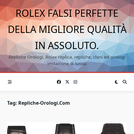
Skip
ROLEX FALSI PERFETTE
to
content
DELLA MIGLIORE QUALITÀ
IN ASSOLUTO.
Repliche Orologi, Rolex replica, repliche, cloni ed orologi
imitazione di lusso.
Tag:
Repliche-Orologi.com