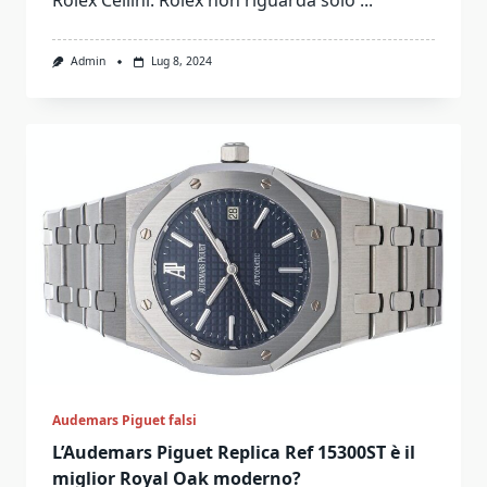
Rolex Cellini: Rolex non riguarda solo
...
Admin
Lug 8, 2024
Audemars Piguet falsi
L’Audemars Piguet Replica Ref 15300ST è il
miglior Royal Oak moderno?