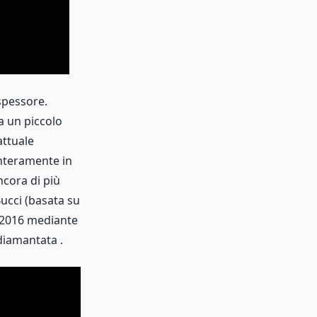
spessore.
a un piccolo
attuale
interamente in
ncora di più
Bucci (basata su
l 2016 mediante
diamantata .