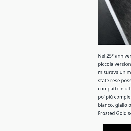
Nel 25° annive
piccola version
misurava un mi
state rese pos
compatto e ultr
po’ più complet
bianco, giallo 
Frosted Gold so