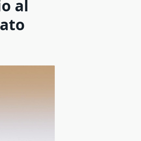
o al
iato