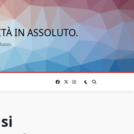
ITÀ IN ASSOLUTO.
lusso.
si