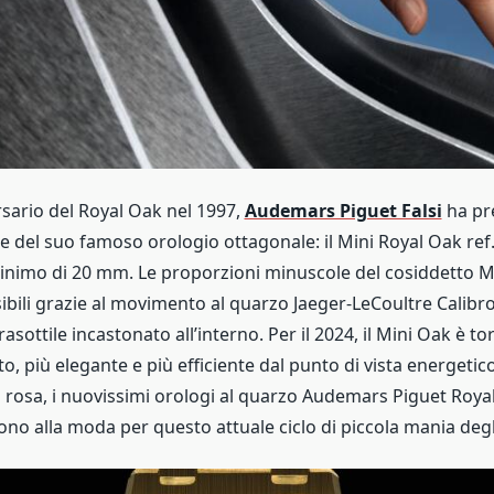
rsario del Royal Oak nel 1997,
Audemars Piguet Falsi
ha pre
e del suo famoso orologio ottagonale: il Mini Royal Oak ref
nimo di 20 mm. Le proporzioni minuscole del cosiddetto M
sibili grazie al movimento al quarzo Jaeger-LeCoultre Calibr
asottile incastonato all’interno. Per il 2024, il Mini Oak è t
o, più elegante e più efficiente dal punto di vista energetico
o rosa, i nuovissimi orologi al quarzo Audemars Piguet Roya
no alla moda per questo attuale ciclo di piccola mania degl