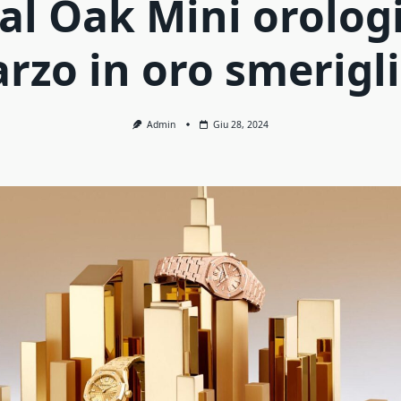
al Oak Mini orologi
rzo in oro smerigl
Admin
Giu 28, 2024