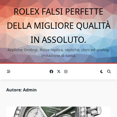
Skip
ROLEX FALSI PERFETTE
to
content
DELLA MIGLIORE QUALITÀ
IN ASSOLUTO.
Repliche Orologi, Rolex replica, repliche, cloni ed orologi
imitazione di lusso.
Autore:
Admin