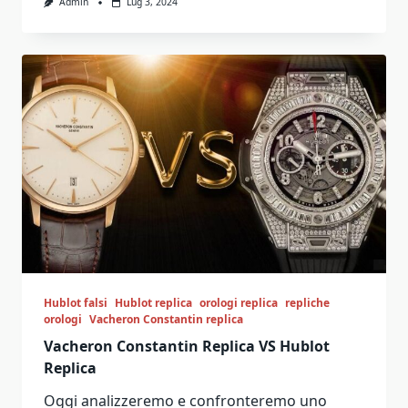
Admin
Lug 3, 2024
Hublot falsi
Hublot replica
orologi replica
repliche
orologi
Vacheron Constantin replica
Vacheron Constantin Replica VS Hublot
Replica
Oggi analizzeremo e confronteremo uno