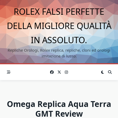
Skip
ROLEX FALSI PERFETTE
to
content
DELLA MIGLIORE QUALITÀ
IN ASSOLUTO.
Repliche Orologi, Rolex replica, repliche, cloni ed orologi
imitazione di lusso.
Omega Replica Aqua Terra
GMT Review